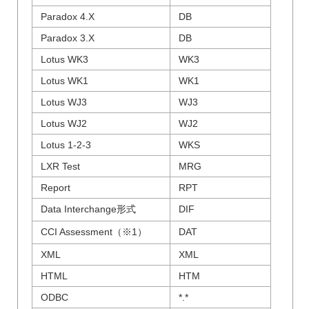
Paradox 4.X
DB
Paradox 3.X
DB
Lotus WK3
WK3
Lotus WK1
WK1
Lotus WJ3
WJ3
Lotus WJ2
WJ2
Lotus 1-2-3
WKS
LXR Test
MRG
Report
RPT
Data Interchange形式
DIF
CCI Assessment（※1）
DAT
XML
XML
HTML
HTM
ODBC
*.*