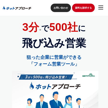
お問い合わせ
資料を請求する
3分
500社
で
に
トップページ
※
飛び込み営業
フォーム営業とは
ホットアプローチのフォーム営業の流れ
狙った企業に営業ができる
「フォーム営業ツール」
導入の流れ
価格
イベント