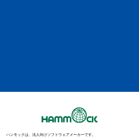
「ホットアプローチ」の資料を
ご請求いただけます！
お電話でのお問い合わせも受付中
平日9:00〜12:00 | 13:00〜17:00(休業日を除く)
0120-922-786
携帯電話からは
03-5291-6121
※お問い合わせの際は【企業名・氏名・製品名】をお伝えくださ
い。
ハンモックは、法人向けソフトウェアメーカーです。