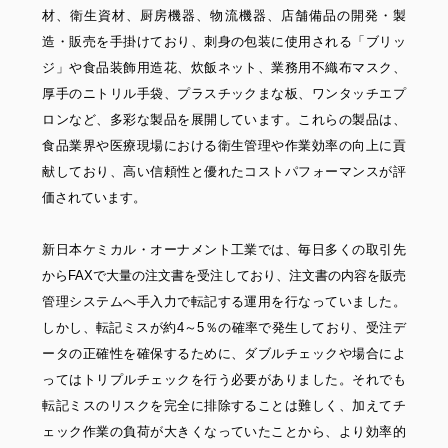
材、衛生資材、厨房機器、物流機器、店舗備品の開発・製
造・販売を手掛けており、刺身の包装に使用される「ブリッ
ジ」や食品装飾用造花、炊飯ネット、業務用不織布マスク、
厚手のニトリル手袋、プラスチックまな板、ワンタッチエプ
ロンなど、多彩な製品を展開しています。これらの製品は、
食品業界や医療現場における衛生管理や作業効率の向上に貢
献しており、高い信頼性と優れたコストパフォーマンスが評
価されています。
新日本ケミカル・オーナメント工業では、毎日多くの取引先
からFAXで大量の注文書を受注しており、注文書の内容を販売
管理システムへ手入力で転記する運用を行なっていました。
しかし、転記ミスが約4～5％の確率で発生しており、受注デ
ータの正確性を確保するために、ダブルチェックや場合によ
ってはトリプルチェックを行う必要がありました。それでも
転記ミスのリスクを完全に排除することは難しく、加えてチ
ェック作業の負荷が大きくなっていたことから、より効率的