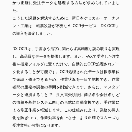
かつ正確に受注データを処理する方法が求められていまし
た。
こうした課題を解決するために、新日本ケミカル・オーナメ
ント工業は、帳票設計が不要なAI-OCRサービス「DX OCR」
の導入を決定しました。
DX OCRは、手書きや活字に関わらず高精度な読み取りを実現
し、高品質なデータを提供します。また、FAXで受注した注文
書を指定フォルダに置くだけで、自動的にOCR処理されデー
タ化することが可能です。OCR処理されたデータは帳票単位
で確認・修正できるため、作業状況を一目で把握でき、作業
者間の重複や調整の手間を削減できます。さらに、マスタデ
ータと連携することで、注文書受領後に商品名や会社名など
の情報を基幹システム向けの形式に自動変換でき、手作業に
よる修正作業を軽減します。この仕組みにより、業務の属人
化を防ぎつつ、作業効率を向上させ、より正確でスムーズな
受注業務が可能になります。