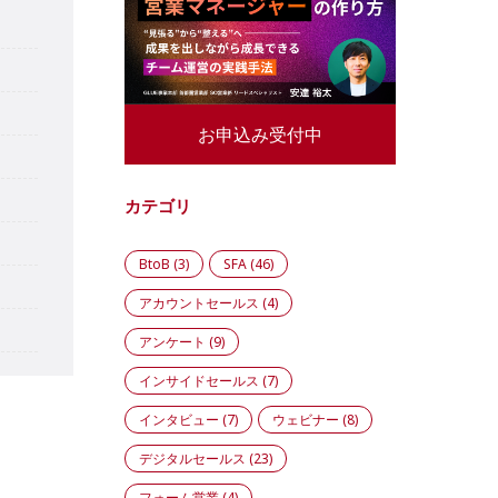
お申込み受付中
カテゴリ
BtoB
(3)
SFA
(46)
アカウントセールス
(4)
アンケート
(9)
インサイドセールス
(7)
インタビュー
(7)
ウェビナー
(8)
デジタルセールス
(23)
フォーム営業
(4)