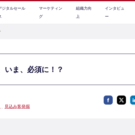
デジタルセール
マーケティン
組織力向
インタビュ
ス
グ
上
ー
？
、いま、必須に！？
ト
見込み客発掘