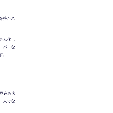
を持たれ
テム化し
ーパーな
す。
見込み客
、人でな