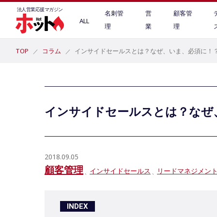
法人営業
応援マガジン
名刺管
営
顧客管
ALL
理
業
理
TOP
コラム
インサイドセールスとは？なぜ、いま、必須に！
インサイドセールスとは？なぜ
2018.09.05
顧客管理
インサイドセールス
リードマネジメン
INDEX