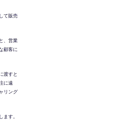
して販売
と、営業
な顧客に
に渡すと
注に遠
ャリング
します。