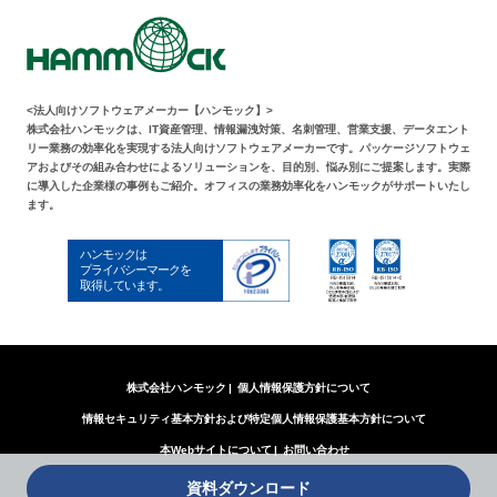
<法人向けソフトウェアメーカー【ハンモック】>
株式会社ハンモックは、IT資産管理、情報漏洩対策、名刺管理、営業支援、データエント
リー業務の効率化を実現する法人向けソフトウェアメーカーです。パッケージソフトウェ
アおよびその組み合わせによるソリューションを、目的別、悩み別にご提案します。実際
に導入した企業様の事例もご紹介。オフィスの業務効率化をハンモックがサポートいたし
ます。
株式会社ハンモック
個人情報保護方針について
情報セキュリティ基本方針および特定個人情報保護基本方針について
本Webサイトについて
お問い合わせ
資料ダウンロード
© 2025 Hammock Corporation.