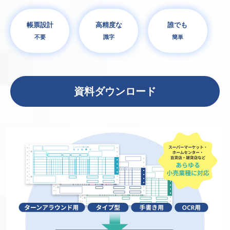
帳票設計
高精度な
誰でも
不要
識字
簡単
資料ダウンロード